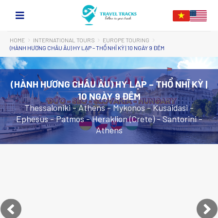
HOME
INTERNATIONAL TOURS
EUROPE TOURING
(HÀNH HƯƠNG CHÂU ÂU) HY LẠP – THỔ NHĨ KỲ | 10 NGÀY 9 ĐÊM
(HÀNH HƯƠNG CHÂU ÂU) HY LẠP – THỔ NHĨ KỲ |
10 NGÀY 9 ĐÊM
Thessaloniki - Athens - Mykonos - Kusaidasi -
Ephesus - Patmos - Heraklion (Crete) - Santorini -
Athens