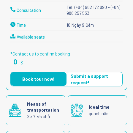
Tel: (+84) 982 172 890 – (+84)
Consultation
988 257 533
Time
10 Ngày 9 Đêm
Available seats
*Contact us to confirm booking
0
$
Submit a support
Book tour now!
request!
Means of
Ideal time
transportation
quanh năm
Xe 7-45 chỗ