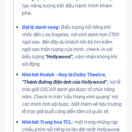
tạo năng lượng bắt đầu hành trình khám
phá:
Đại lộ danh vọng:
Biểu tượng nổi tiếng khi
nhắc đến Los Angeles, nơi vinh danh hơn 2700
ngôi sao, đến đây du khách tản bộ tìm kiếm
ngôi sao thần tượng của mình, check-in với
biểu tượng
“Hollywood”,
cảm nhận không khí
sôi động.
Nhà hát Kodak – Nay là Dolby Theatre
,
“Thánh đường điện ảnh của Hollywood”,
nơi lễ
trao giải OSCAR danh giá được tổ chức hằng
năm. Check in trên “cầu thang vinh quang” nơi
các minh tinh sải bước, biết thêm về hậu trường
lễ trao giải buổi công diễn tầm cỡ quốc tế.
Nhà hát Trung hoa TCL:
một trong những rạp
chiếu phim nổi tiếng và lâu đời nhất Hollywood,