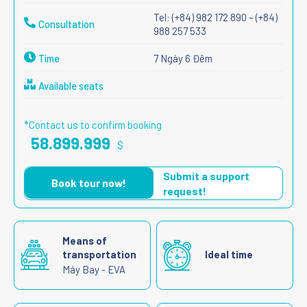
Tel: (+84) 982 172 890 – (+84)
Consultation
988 257 533
Time
7 Ngày 6 Đêm
Available seats
*Contact us to confirm booking
58.899.999
$
Submit a support
Book tour now!
request!
Means of
transportation
Ideal time
Máy Bay - EVA