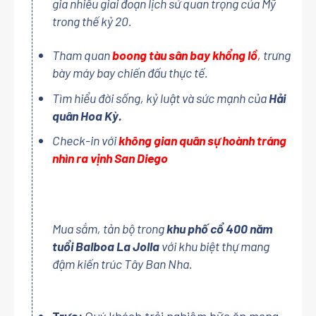
gia nhiều giai đoạn lịch sử quan trọng của Mỹ
trong thế kỷ 20.
Tham quan
boong tàu sân bay khổng lồ
,
trưng
bày máy bay chiến đấu thực tế.
Tìm hiểu đời sống, kỷ luật và sức mạnh của
Hải
quân Hoa Kỳ.
Check-in với
không gian quân sự hoành tráng
nhìn ra vịnh San Diego
Mua sắm, tản bộ trong
khu phố cổ 400 năm
tuổi Balboa La Jolla
với khu biệt thự mang
đậm kiến trúc Tây Ban Nha.
Trưa:
Quý khách trải nghiệm bữa ăn mang