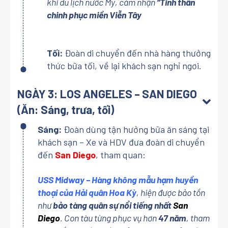
khi du lịch nước Mỹ, cảm nhận
“Tinh thần
chinh phục miền Viễn Tây
Tối:
Đoàn di chuyển đến nhà hàng thưởng
thức bữa tối, về lại khách sạn nghỉ ngơi.
NGÀY 3: LOS ANGELES – SAN DIEGO
(Ăn: Sáng, trưa, tối)
Sáng:
Đoàn dùng tận hưởng bữa ăn sáng tại
khách sạn – Xe và HDV đưa đoàn di chuyển
đến
San Diego
, tham quan:
USS Midway
– Hàng không mẫu hạm huyền
thoại của Hải quân Hoa Kỳ
, hiện được bảo tồn
như
bảo tàng quân sự nổi tiếng nhất
San
Diego
. Con tàu từng phục vụ hơn
47 năm
, tham