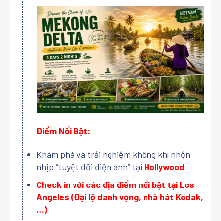
Điểm Nổi Bật:
Khám phá và trải nghiệm không khí nhộn
nhịp “tuyệt đối điện ảnh” tại
Hollywood
Check in với các địa điểm nổi bật tại Los
Angeles (Đại lộ danh vọng, nhà hát Kodak,
…)