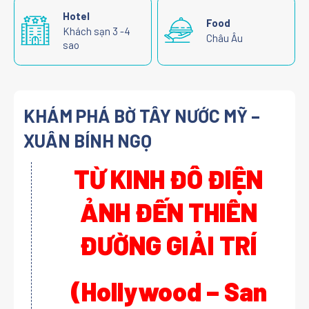
Hotel
Food
Khách sạn 3 -4
Châu Âu
sao
KHÁM PHÁ BỜ TÂY NƯỚC MỸ –
XUÂN BÍNH NGỌ
TỪ KINH ĐÔ ĐIỆN
ẢNH ĐẾN THIÊN
ĐƯỜNG GIẢI TRÍ
(Hollywood – San