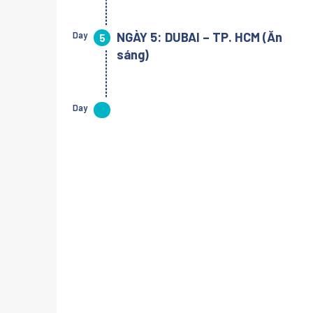
Day
NGÀY 5: DUBAI – TP. HCM (Ăn
5
sáng)
Day