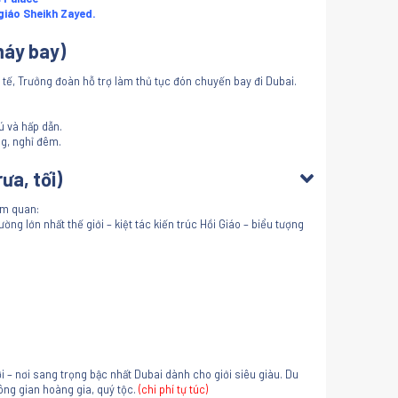
giáo Sheikh Zayed.
máy bay)
 tế, Trưởng đoàn hỗ trợ làm thủ tục đón chuyến bay đi Dubai.
 và hấp dẫn.
g, nghỉ đêm.
ưa, tối)
am quan:
ng lớn nhất thế giới – kiệt tác kiến trúc Hồi Giáo – biểu tượng
i – nơi sang trọng bậc nhất Dubai dành cho giới siêu giàu. Du
ông gian hoàng gia, quý tộc.
(chi phí tự túc)