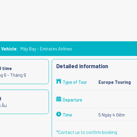
Vehicle:
Máy Bay - Emirates Airlines
Detailed information
l time
g 6 - Tháng 9
Type of Tour
Europe Touring
d
Departure
 Âu
Time
5 Ngày 4 Đêm
*Contact us to confirm booking