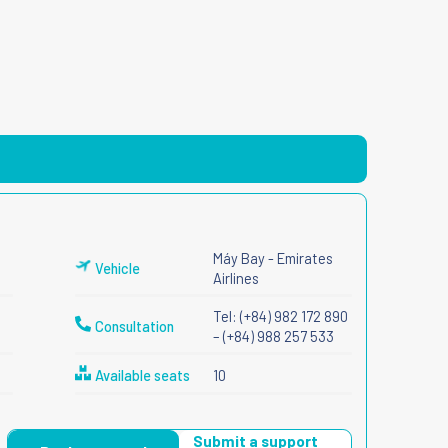
Máy Bay - Emirates
Vehicle
Airlines
Tel: (+84) 982 172 890
Consultation
– (+84) 988 257 533
Available seats
10
Submit a support