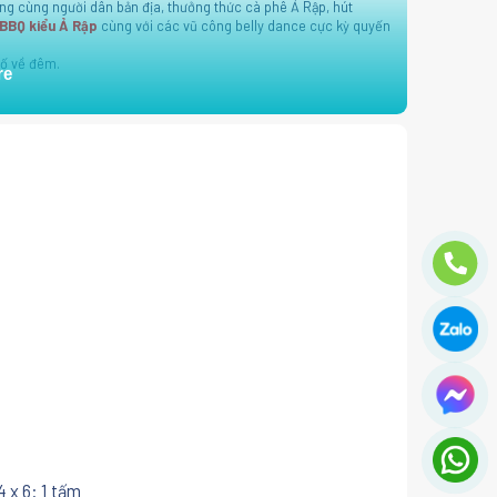
g cùng người dân bản địa, thưởng thức cà phê Ả Rập, hút
 BBQ kiểu Ả Rập
cùng với các vũ công belly dance cực kỳ quyến
hố về đêm.
re
4 x 6: 1 tấm