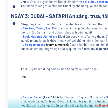
Chiều:
Xe đưa quý khách về Dubai tắm biển tại
bãi biển La Mer D
Tối:
Đoàn thưởng thức ẩm thực Dubai tại nhà hàng. Về khách sạn 
NGÀY 3: DUBAI – SAFARI (Ăn sáng, trưa, tối
Sáng:
Quý khách dùng điểm tâm tại khách sạn. Khởi hành tham q
•
Bảo tàng Tương Lai:
Một tòa nhà hình elip độc đáo – minh chứng
tượng mới của thành phố Dubai. (chụp ảnh bên ngoài)
•
Souk Madinat Jumeirah:
Địa điểm được ví như “Venice thu nhỏ
lưu giữ những khoảnh khắc “triệu view” với phông nền khách sạn 7 
•
Đảo cọ nhân tạo
(Palm jumeirah):
Quần đảo nhân tạo lớn nhất t
ngoạn, chiêm ngưỡng vẻ đẹp của kỳ quan thứ 8 trên
tàu điện Mon
Trưa:
Quý khách dùng cơm tại nhà hàng. Về lại khách sạn.
Chiều
:
•
Sa mạc Safari
(1 xe/6 khách):
Địa danh từng là một phần của
“
Châu Á với các nước Trung Đông. Du khách trải nghiệm cảm giác 
hóa đặc trưng của người dân bản địa với các hoạt động:
cưỡi lạc