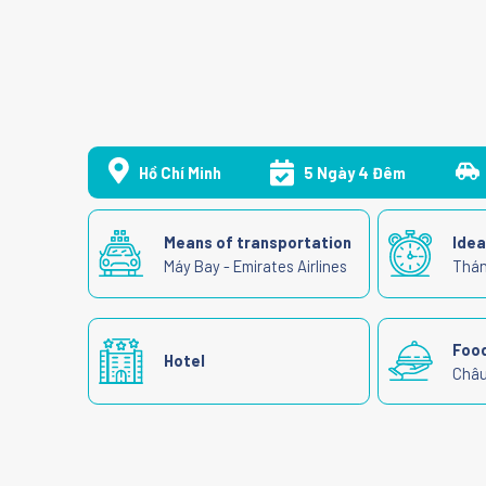
Hồ Chí Minh
5 Ngày 4 Đêm
Means of transportation
Idea
Máy Bay - Emirates Airlines
Thán
Foo
Hotel
Châu