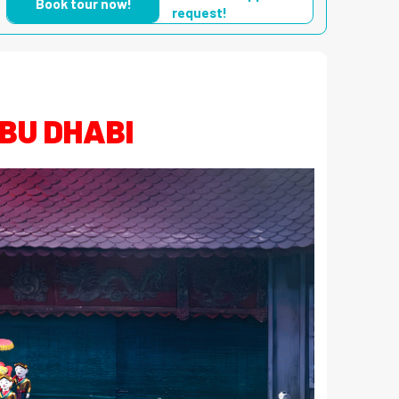
Book tour now!
request!
ABU DHABI