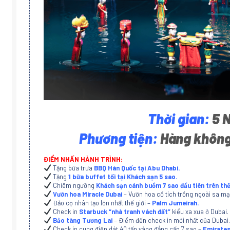
Thời gian:
5 
Phương tiện:
Hàng không 
ĐIỂM NHẤN HÀNH TRÌNH:
Tặng bữa trưa
BBQ Hàn Quốc tại Abu Dhabi.
Tặng
1 bữa buffet tối tại Khách sạn 5 sao.
Chiêm ngưỡng
Khách sạn cánh buồm 7 sao đầu tiên trên thế 
Vườn hoa Miracle Dubai
– Vườn hoa cổ tích trồng ngoài sa mạc 
Đảo cọ nhân tạo lớn nhất thế giới –
Palm Jumeirah.
Check in
Starbuck “nhà tranh vách đất”
kiểu xa xưa ở Dubai.
Bảo tàng Tương Lai
– Điểm đến check in mới nhất của Dubai.
Check in cung điện dát 40 tấn vàng đẳng cấp 7 sao –
Emirates