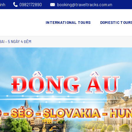
inh
0982172890
booking@traveltracks.com.vn
INTERNATIONAL TOURS
DOMESTIC TOUR
AI – 5 NGÀY 4 ĐÊM