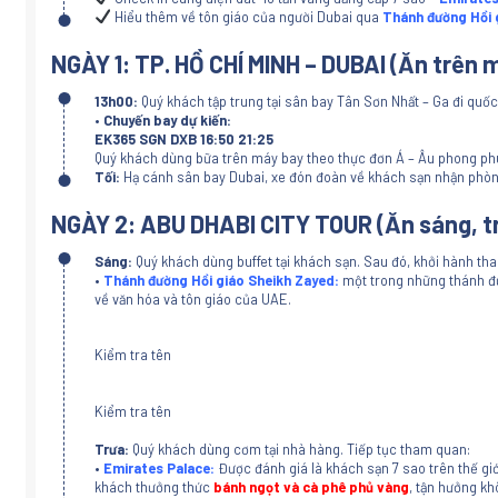
Hiểu thêm về tôn giáo của người Dubai qua
Thánh đường Hồi 
NGÀY 1: TP. HỒ CHÍ MINH – DUBAI (Ăn trên 
13h00:
Quý khách tập trung tại sân bay Tân Sơn Nhất – Ga đi quốc
• Chuyến bay dự kiến:
EK365 SGN DXB 16:50 21:25
Quý khách dùng bữa trên máy bay theo thực đơn Á – Âu phong phú
Tối:
Hạ cánh sân bay Dubai, xe đón đoàn về khách sạn nhận phòn
NGÀY 2: ABU DHABI CITY TOUR (Ăn sáng, tr
Sáng:
Quý khách dùng buffet tại khách sạn. Sau đó, khởi hành th
•
Thánh đường Hồi giáo Sheikh Zayed:
một trong những thánh đườ
về văn hóa và tôn giáo của UAE.
Kiểm tra tên
Kiểm tra tên
Trưa:
Quý khách dùng cơm tại nhà hàng. Tiếp tục tham quan:
•
Emirates Palace:
Được đánh giá là khách sạn 7 sao trên thế giớ
khách thưởng thức
bánh ngọt và cà phê phủ vàng
, tận hưởng kh