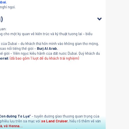
ubai.
nghỉ ngơi.
)
uan:
 cho một kỳ quan về kiến trúc và kỹ thuật tương lai – biểu
” của Dubai – du khách thả hồn mình vào không gian thơ mộng,
sao nổi tiếng thế giới –
Burj Al Arab.
hế giới – Viên ngọc kiêu hãnh của đất nước Dubai. Quý khách du
orail
.
(đã bao gồm 1 lượt để du khách trải nghiệm)
Con đường Tơ Lụa”
– tuyến đường giao thương quan trọng của
phiêu lưu trên sa mạc với
xe Land Cruiser
, hiểu rõ thêm về văn
 đà, vẽ Henna…