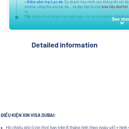
•
Điểm cắm trại Lạc đà:
Du khách hòa mình vào không khí sôi độn
shisha, uống thử sữa lạc đà… và đặc biệt là một
bữa tiệc Buffet
rũ.
Tối:
Đoàn trở về khách sạn nghỉ ngơi – tự do trải nghiệm thành p
See mo
Detailed information
ĐIỀU KIỆN XIN VISA DUBAI:
Hộ chiếu gốc (còn thời hạn trên 6 tháng tính theo ngày về) + hình 